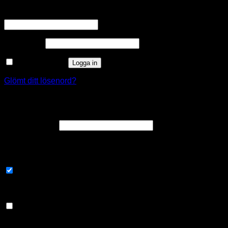
Obligatoriskt
Användarnamn eller e-postadress
*
Obligatoriskt
Lösenord
*
Kom ihåg mig
Logga in
Glömt ditt lösenord?
Registrera
Obligatoriskt
E-postadress
*
En länk för att ställa in ett nytt lösenord kommer att skickas till
din e-postadress.
Prenumerera på nyhetsbrev
Välj de sätt som du skulle vilja höra av oss
Email
Dina personuppgifter kommer att användas för att stödja din