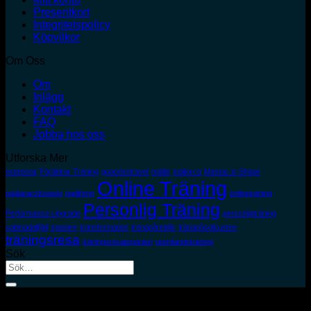
Presentkort
Integritetspolicy
Köpvilkor
Om Oss
Om
Inlägg
Kontakt
FAQ
Jobba hos oss
Utforska Mer
estepona
Föräldrar Träning
goactivetravel
mallis
mallorca
Mamas in Shape
Online Träning
nadiaraczkowski
nadiform
onlineträning
Personlig Träning
Performance Upgrade
personligträning
sabinadalfjäll
spanien
transformation
tränapåmallis
tränapåsolkusten
träningsresa
träningsresaispanien
utomlandsträning
Sök
Sök
efter:
S
(