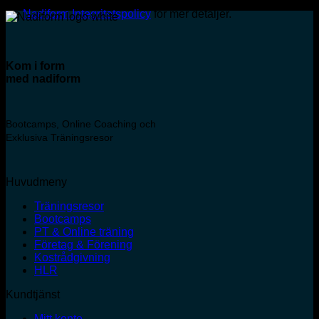
Se
Nadiform Integritetspolicy
för mer detaljer.
Kom i form
med
nadiform
Bootcamps, Online Coaching och
Exklusiva Träningsresor
Huvudmeny
Träningsresor
Bootcamps
PT & Online träning
Företag & Förening
Kostrådgivning
HLR
Kundtjänst
Mitt konto