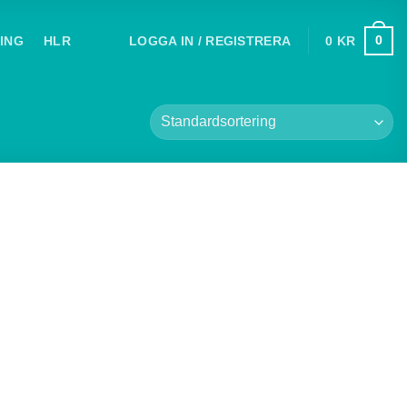
0
LOGGA IN / REGISTRERA
0
KR
ING
HLR