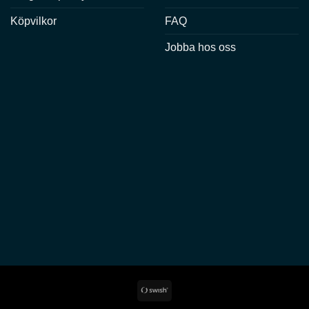
Köpvilkor
FAQ
Jobba hos oss
Swish
(SE)