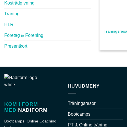
Kostrådgivning
Träning
HLR
Träningsresa
Företag & Förening
Presentkort
HUVUDMENY
Träningsresor
KOM I FORM
MED
NADIFORM
Bootcamps
Bootcamps, Online Coaching
PT & Online träning
och