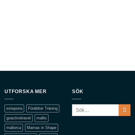
UTFORSKA MER
SÖK
Sök
estepona
Föräldrar Träning
efter:
goactivetravel
mallis
mallorca
Mamas in Shape