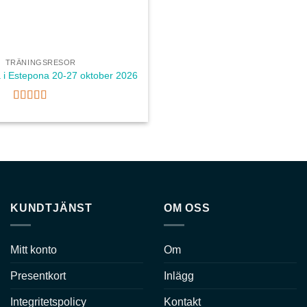
TRÄNINGSRESOR
 i Estepona 20-27 oktober 2026
Betygsatt
5
av 5
KUNDTJÄNST
OM OSS
Mitt konto
Om
Presentkort
Inlägg
Integritetspolicy
Kontakt