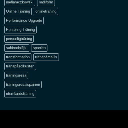
nadiaraczkowski
nadiform
Online Träning
onlineträning
Performance Upgrade
Personlig Träning
personligträning
sabinadalfjäll
spanien
transformation
tränapåmallis
tränapåsolkusten
träningsresa
träningsresaispanien
utomlandsträning