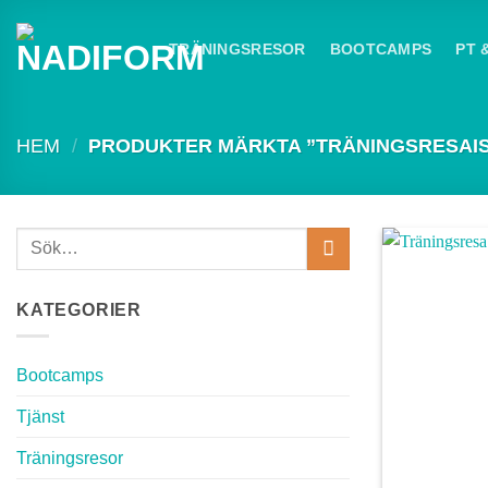
Skip
to
TRÄNINGSRESOR
BOOTCAMPS
PT 
content
HEM
/
PRODUKTER MÄRKTA ”TRÄNINGSRESAIS
Sök
efter:
KATEGORIER
Bootcamps
Tjänst
Träningsresor