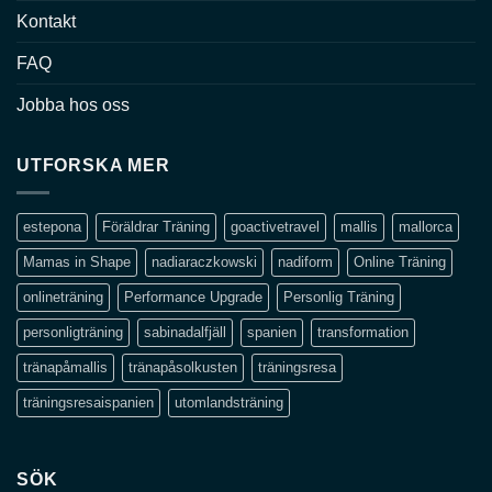
Kontakt
FAQ
Jobba hos oss
UTFORSKA MER
estepona
Föräldrar Träning
goactivetravel
mallis
mallorca
Mamas in Shape
nadiaraczkowski
nadiform
Online Träning
onlineträning
Performance Upgrade
Personlig Träning
personligträning
sabinadalfjäll
spanien
transformation
tränapåmallis
tränapåsolkusten
träningsresa
träningsresaispanien
utomlandsträning
SÖK