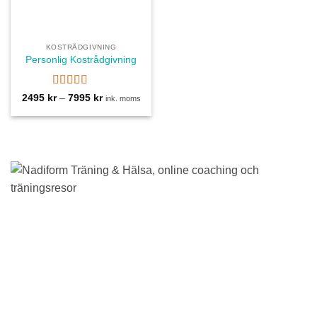
KOSTRÅDGIVNING
Personlig Kostrådgivning
Betygsatt
Prisintervall:
2495
kr
–
7995
kr
ink. moms
2495 kr
4
av 5
till
7995 kr