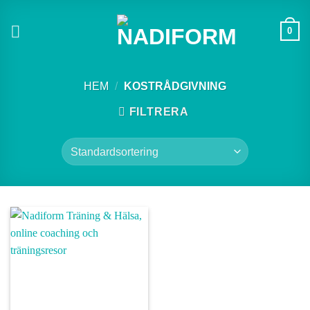
Skip
to
0
content
HEM
/
KOSTRÅDGIVNING
FILTRERA