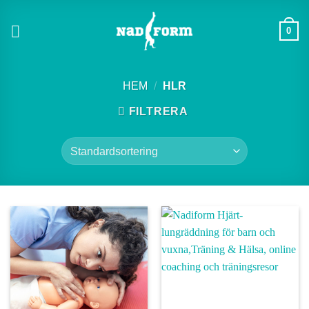
Skip
to
0
content
HEM
/
HLR
FILTRERA