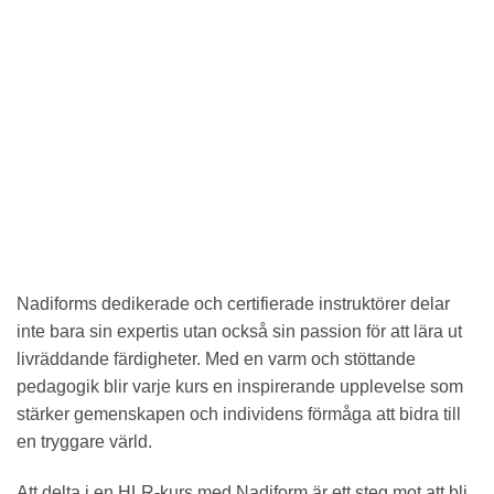
Nadiforms dedikerade och certifierade instruktörer delar
inte bara sin expertis utan också sin passion för att lära ut
livräddande färdigheter. Med en varm och stöttande
pedagogik blir varje kurs en inspirerande upplevelse som
stärker gemenskapen och individens förmåga att bidra till
en tryggare värld.
Att delta i en HLR-kurs med Nadiform är ett steg mot att bli