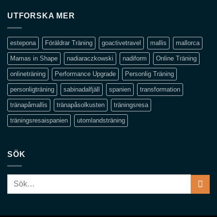
UTFORSKA MER
estepona
Föräldrar Träning
goactivetravel
mallis
mallorca
Mamas in Shape
nadiaraczkowski
nadiform
Online Träning
onlineträning
Performance Upgrade
Personlig Träning
personligträning
sabinadalfjäll
spanien
transformation
tränapåmallis
tränapåsolkusten
träningsresa
träningsresaispanien
utomlandsträning
SÖK
Sök
efter: