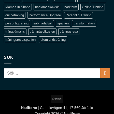
Mamas in Shape
nadiaraczkowski
nadiform
Online Träning
onlineträning
Performance Upgrade
Personlig Träning
personligträning
sabinadalfjäll
spanien
transformation
tränapåmallis
tränapåsolkusten
träningsresa
träningsresaispanien
utomlandsträning
SÖK
Sök
efter:
Swish
(SE)
Nadiform
| Capellavägen 41, 17 560 Järfälla
Copyright 2026 ©
Nadiform