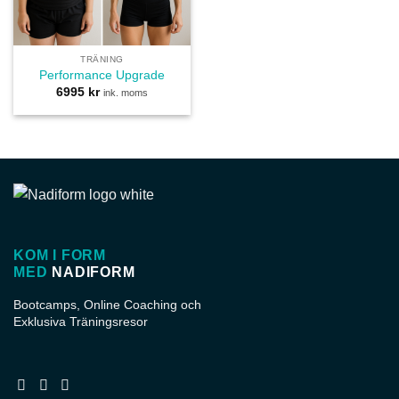
TRÄNING
Performance Upgrade
6995
kr
ink. moms
KOM I FORM
MED
NADIFORM
Bootcamps, Online Coaching och
Exklusiva Träningsresor