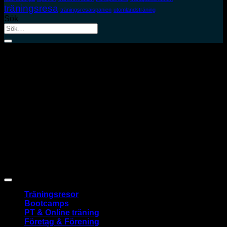
träningsresa
träningsresaispanien
utomlandsträning
Sök
Sök
efter:
S
(
Nadiform
| Capellavägen 41, 17 560 Järfälla
Copyright 2026 ©
Nadiform
Träningsresor
Bootcamps
PT & Online träning
Företag & Förening