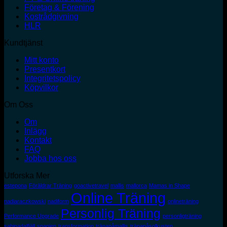
Företag & Förening
Kostrådgivning
HLR
Kundtjänst
Mitt konto
Presentkort
Integritetspolicy
Köpvilkor
Om Oss
Om
Inlägg
Kontakt
FAQ
Jobba hos oss
Utforska Mer
estepona
Föräldrar Träning
goactivetravel
mallis
mallorca
Mamas in Shape
Online Träning
nadiaraczkowski
nadiform
onlineträning
Personlig Träning
Performance Upgrade
personligträning
sabinadalfjäll
spanien
transformation
tränapåmallis
tränapåsolkusten