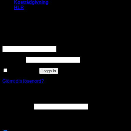
Kostrådgivning
HLR
Logga in
Obligatoriskt
Användarnamn eller e-postadress
*
Obligatoriskt
Lösenord
*
Kom ihåg mig
Logga in
Glömt ditt lösenord?
Registrera
Obligatoriskt
E-postadress
*
En länk för att ställa in ett nytt lösenord kommer att skickas till
din e-postadress.