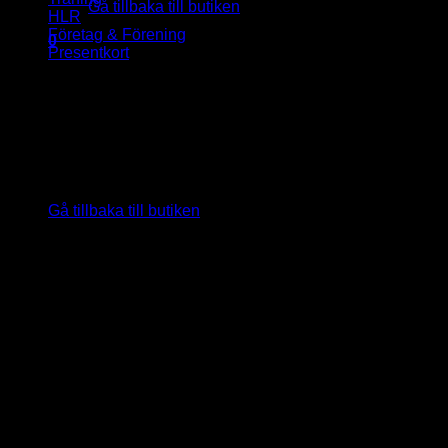
Gå tillbaka till butiken
HLR
Företag & Förening
0
Presentkort
Varukorg
Inga produkter i varukorgen.
Gå tillbaka till butiken