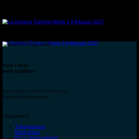
Tjänst
La Gomera Training Week 2-9 februari 2027
Kom i form
med
nadiform
Bootcamps, Online Coaching och
Exklusiva Träningsresor
Huvudmeny
Träningsresor
Bootcamps
PT & Online träning