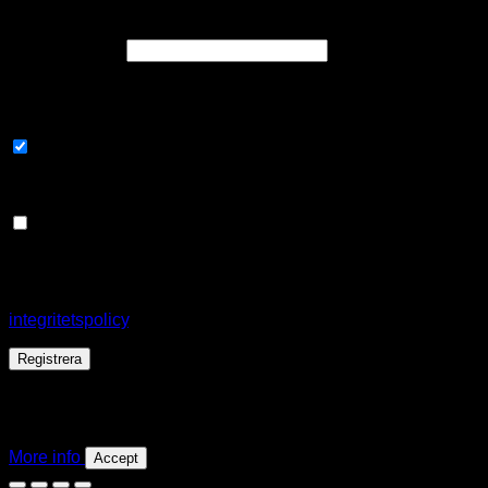
Registrera
Obligatoriskt
E-postadress
*
En länk för att ställa in ett nytt lösenord kommer att skickas till
din e-postadress.
Prenumerera på nyhetsbrev
Välj de sätt som du skulle vilja höra av oss
Email
Dina personuppgifter kommer att användas för att stödja din
upplevelse på hela denna webbplats, för att hantera åtkomst
till ditt konto och för andra ändamål som beskrivs i vår
integritetspolicy
.
Registrera
Den här webbplatsen använder cookies för att ge dig en
bättre surfupplevelse. Genom att surfa på denna webbplats
godkänner du vår användning av cookies.
More info
Accept