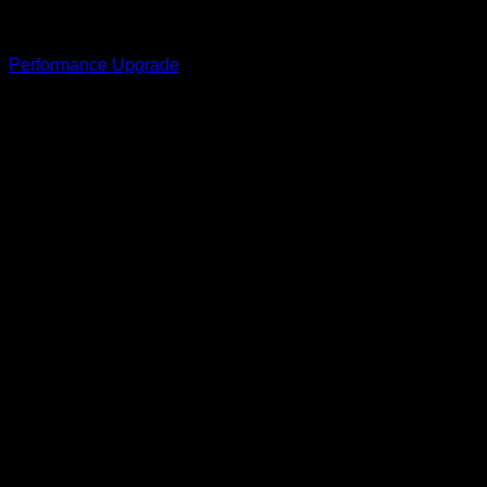
Träning
Performance Upgrade
6995
kr
ink. moms