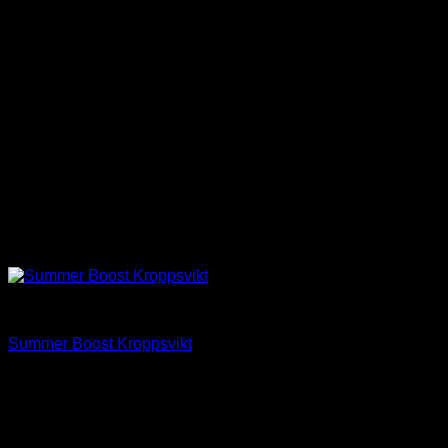
Träning
Summer Boost Kroppsvikt
650
kr
ink. moms