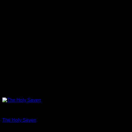
Träning
The Holy Seven
Betygsatt
5
av 5