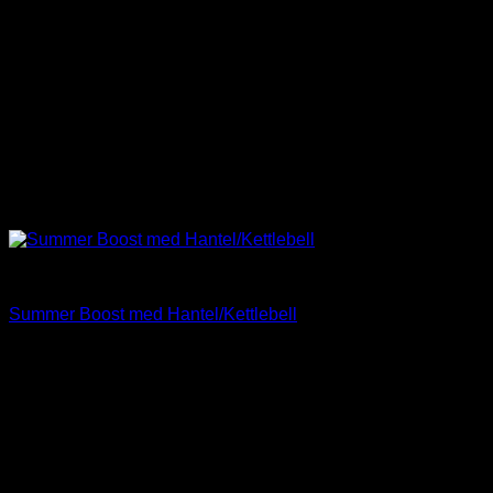
Träning
Summer Boost med Hantel/Kettlebell
Betygsatt
5
av 5
650
kr
ink. moms