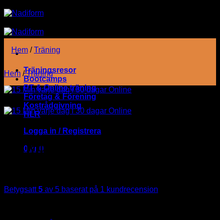
Skip
to
content
Hem
/
Träning
Träningsresor
Hem
/
Träning
Bootcamps
PT & Online träning
Företag & Förening
Kostrådgivning
HLR
Logga in / Registrera
15 Min varje dag i 30 dagar
0
kr
0
Online
Betygsatt
5
av 5 baserat på
1
kundrecension
550
kr
Inga produkter i varukorgen.
ink. moms