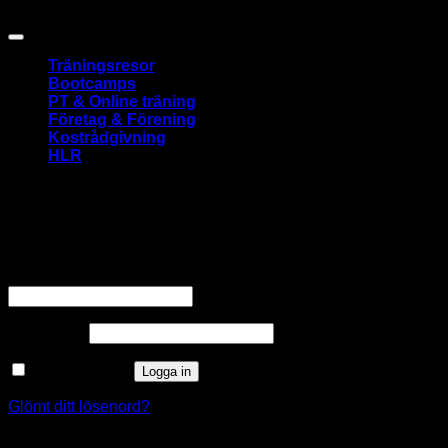
Copyright 2026 ©
Nadiform
Träningsresor
Bootcamps
PT & Online träning
Företag & Förening
Kostrådgivning
HLR
Logga in
Obligatoriskt
Användarnamn eller e-postadress
*
Obligatoriskt
Lösenord
*
Kom ihåg mig
Logga in
Glömt ditt lösenord?