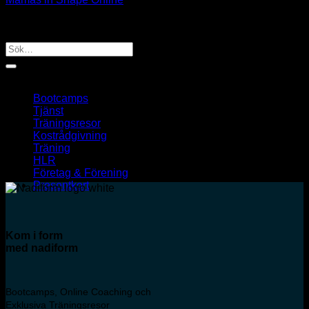
Betygsatt
4
av 5
550
kr
ink. moms
Sök
efter:
Kategorier
Bootcamps
Tjänst
Träningsresor
Kostrådgivning
Träning
HLR
Företag & Förening
Presentkort
Kom i form
med
nadiform
Bootcamps, Online Coaching och
Exklusiva Träningsresor