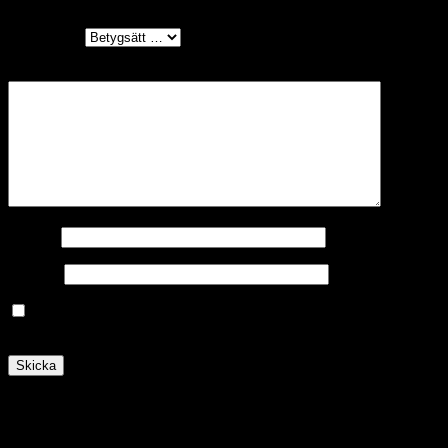
Ditt betyg
*
Din recension
*
Namn
*
E-post
*
Spara mitt namn, min e-postadress och webbplats i
denna webbläsare till nästa gång jag skriver en kommentar.
Relaterade tjänster