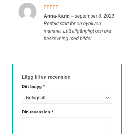
Betygsatt
Anna-Karin
–
september 8, 2023
4
av 5
Perfekt start för en nybliven
mamma. Lätt tillgängligt och bra
beskrivning med bilder
Lägg till en recension
Ditt betyg
*
Din recension
*