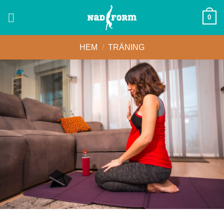
Skip
0
to
content
HEM
/
TRÄNING