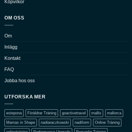
Köpvilkor
OM OSS
Om
Inlägg
Kontakt
FAQ
Jobba hos oss
UTFORSKA MER
estepona
Föräldrar Träning
goactivetravel
mallis
mallorca
Mamas in Shape
nadiaraczkowski
nadiform
Online Träning
onlineträning
Performance Upgrade
Personlig Träning