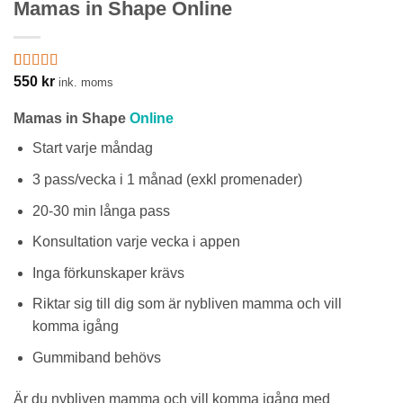
Mamas in Shape Online
Betygsatt
1
550
kr
ink. moms
4
av 5
baserat på
Mamas in Shape
Online
kundrecension
Start varje måndag
3 pass/vecka i 1 månad (exkl promenader)
20-30 min långa pass
Konsultation varje vecka i appen
Inga förkunskaper krävs
Riktar sig till dig som är nybliven mamma och vill
komma igång
Gummiband behövs
Är du nybliven mamma och vill komma igång med